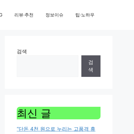
G
리뷰·추천
정보이슈
팁·노하우
검색
검
색
최신 글
“단돈 4천 원으로 누리는 고품격 휴