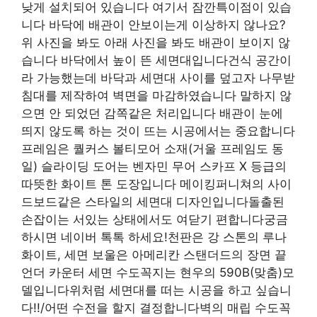
낮게 설치되어 있습니다 여기서 잠깐특이점이 있습
니다 바닥에 배관이 안보이는게 이상하지 않나요?
위 사진을 봐도 아래 사진을 봐도 배관이 보이지 않
습니다 바닥에서 높이 뜬 세면대입니다건식 공간이
라 가능했는데 바닥과 세면대 사이를 덮고자 나무받
침대를 제작하여 벽면을 마감하였습니다 말하지 않
으면 안 되었던 감쪽같은 처리입니다 배관이 눈에
띄지 않도록 하는 것이 뜨는 시공에서는 중요합니다
프레임은 퀄커스 볼티모어 소재(거울 프레임도 동
일) 슬라이딩 도어는 벤자민 무어 스카프 X 등급의
따뜻한 화이트 톤 도장입니다 메이킹퍼니쳐의 사이
드보드같은 스타일의 세면대 디자인입니다돌출된
손잡이는 서있는 상태에서도 여닫기 편합니다궁금
하시면 네이버 톡톡 하세요!천판은 강 스톤의 루나
화이트, 세면 보울은 아메리칸 스탠더드의 장면 끝
언더 카운터 세면 수도꼭지는 현우의 590B(맞춤)모
델입니다위처럼 세면대를 떠는 시공을 하고 싶습니
다!!/어떤 수전을 할지 결정합니다벽의 매립 수도꼭