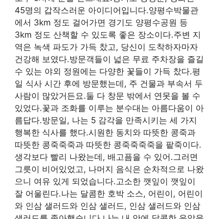
45명의 갑작스러운 아이디어입니다.양평수박물관
에서 3km 정도 걸어가면 경기도 양평수공원 등
3km 정도 산책할 수 있도록 좋은 장소이다.주변 지
역은 녹색 파도가 가득 찼고, 당신이 도착하자마자
건강해 보였다.방문객들이 넓은 무료 주차장을 즐길
수 있는 야외 정원에는 다양한 꽃들이 가득 찼다.평
일 식사 시간 후에 방문했는데, 주 건물과 부속서 두
사람이 많았거든요.둘 다 창문 밖에서 연못을 볼 수
있었다.꽃과 조화를 이루는 분수대는 아름다움이 아
름답다.방문일, 나는 5 감각을 만족시키는 세 가지
행복한 식사를 했다.시원한 동치와 따뜻한 콩죽과
따뜻한 콩죽죽죽과 따뜻한 콩죽죽죽죽을 팥죽이다.
생각보다 빨리 나왔는데, 배고픔을 수 있어.그러면
그릇이 비어있었고, 나머지 음식은 순차적으로 나왔
으니 여유 있게 되었습니다.고소한 깻잎이 깻잎이
잘 어울린다.나는 달콤한 호박 소스, 어린이, 어린이
와 인삼 샐러드와 인삼 샐러드, 인삼 샐러드와 인삼
샐러드를 좋아했습니다.나는 내 안에 달콤한 음악을