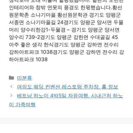
생각보다 오래 머물며 힐링했습니다. 별관의 모던한
인테리어와 창밖 연못의 풍경도 한몫했습니다.황선
원문학촌 소나기마을 황선원문학관 경기도 양평군
서종면 소나기마을길 24경기도 양평군 양서면 두물
머리 양수리한강1-두물경 – 경기도 양평군 양서면
양수리 739-2경기도 양평군 강한면 수대골길 45
아주 좋은 생각 한식경기도 양평군 강하면 전수리
강하아트파크 1038경기도 양평군 강하면 전수리 강
하아트파크 1038
Categories
미분류
여의도 웨딩 컨벤션 레스토랑 주차장, 홀 정보
베트남 하노이 4박5일 자유여행, 시내근처 하노
이 가족여행