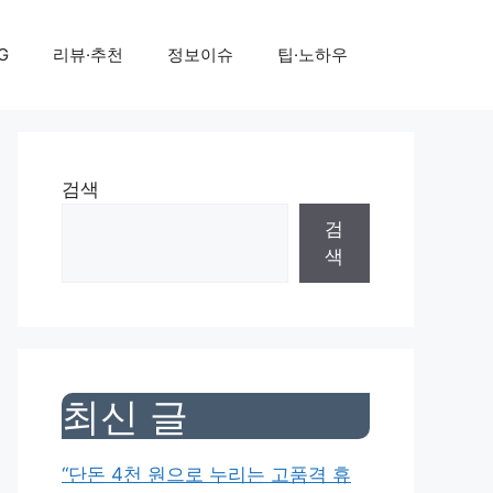
G
리뷰·추천
정보이슈
팁·노하우
검색
검
색
최신 글
“단돈 4천 원으로 누리는 고품격 휴