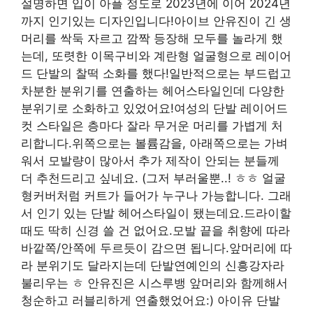
설명하면 입이 아플 정도로 2023년에 이어 2024년
까지 인기있는 디자인입니다!아이브 안유진이 긴 생
머리를 싹둑 자르고 깜짝 등장해 모두를 놀라게 했
는데, 또렷한 이목구비와 계란형 얼굴형으로 레이어
드 단발의 찰떡 소화를 했다!일반적으로는 부드럽고
차분한 분위기를 연출하는 헤어스타일인데 다양한
분위기로 소화하고 있었어요!여성의 단발 레이어드
컷 스타일은 층마다 잘라 무거운 머리를 가볍게 처
리합니다.위쪽으로는 볼륨감을, 아래쪽으로는 가벼
워서 모발량이 많아서 추가 제작이 안되는 분들께
더 추천드리고 싶네요. (그저 부러울뿐..! ㅎㅎ 얼굴
형커버처럼 커트가 들어가 누구나 가능합니다. 그래
서 인기 있는 단발 헤어스타일이 됐는데요.드라이할
때도 딱히 신경 쓸 건 없어요.모발 끝을 취향에 따라
바깥쪽/안쪽에 두르듯이 감으면 됩니다.앞머리에 따
라 분위기도 달라지는데 단발연예인의 신흥강자라
불리우는 ㅎ 안유진은 시스루뱅 앞머리와 함께해서
청순하고 러블리하게 연출했었어요:) 아이유 단발