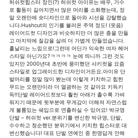
허쉬컷힙스터 장인(?) 허쉬컷 아이유는 배우, 가수
로 활동이 길어지면서 많은 머리를 소화했는데, 정
말 오랜만에 숏디자인으로 돌아와 시선을 강탈했습
니다.Hushcut의 인기를 불러온 주역 정도! (웃음)
레이어드컷 디자인과 비슷하지만 더 많은 층을 만들
고 마지막에 질감을 살려 더 가볍게 만들었습니다.
흩날리는 느낌으로!그런데 어딘가 익숙한 여자 헤어
스타일 아닌가요?ㅋㅋㅋㅋ 눈에 띄니까 그런 것도
있지만 2000년대 초반에 풍미했던 샤키컷을 요즘
스타일로 업그레이드한 디자인이거든요.아이유 단
발머리를 정말 많이 봤는데 이렇게 키치하고 힙한
무드는 오랜만이라 더 열광하는 것 같아요 키득키
득!!단발 레이어드컷보다 훨씬 아래가 출수록 가벼
워지기 때문에 윗부분에 무게감이 더해져 자연스럽
게 볼륨있는 쉐입으로 연출하실 수 있어요! 박규영
단발 – 허쉬컷 ver.분위기를 변신한 박규영, 단발,
수수하고 청순했던 분위기에서 키치한 힙스터로 대
변신했습니다! 대표 단발 연예인 중 한명답게 안해