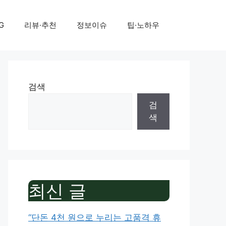
G
리뷰·추천
정보이슈
팁·노하우
검색
검
색
최신 글
“단돈 4천 원으로 누리는 고품격 휴