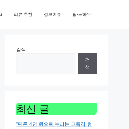
G
리뷰·추천
정보이슈
팁·노하우
검색
검
색
최신 글
“단돈 4천 원으로 누리는 고품격 휴