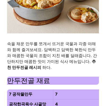
길 수 있는
매콤한 만
두 레시피
| 공작물고
기와 만두
만두
전골
재료
속을 채운 만두를 쪼개서 뜨거운 국물과 각종 야채
만두
와 함께 즐겨보세요. 담백하고 담백한 북한식 만두
전골
와 매콤한 국물의 조합이 지친 배를 달래줍니다. 간
레시
단하지만 매콤한 맛이 가미된 식사 메뉴입니다.
추
피
천 만두전골 레시피
하다.
요
리
만두전골 재료
팁
만
7 공작물만두
7
두
공작한곡육수 사골맛
4