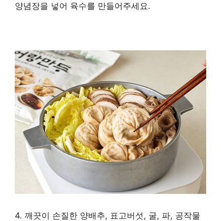
*
양념장을 넣어 육수를 만들어주세요.
*
만
두
전
골
맛
있
게
즐
길
수
있
는
매
콤
한
만
4. 깨끗이 손질한 양배추, 표고버섯, 굴, 파, 공작물