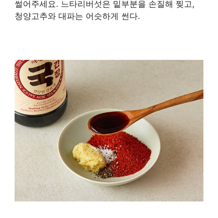
물
썰어주세요. 느타리버섯은 밑부분을 손질해 찢고,
청양고추와 대파는 어슷하게 썬다.
고
*
기
와
*
만
글
두
과
사
진
의
무