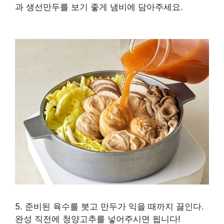
두
과 생선만두를 보기 좋게 냄비에 담아주세요.
레
시
피
|
공
작
물
고
기
와
만
두
#
만
두
5. 준비된 육수를 붓고 만두가 익을 때까지 끓인다.
전
완성 직전에 청양고추를 넣어주시면 됩니다!
골