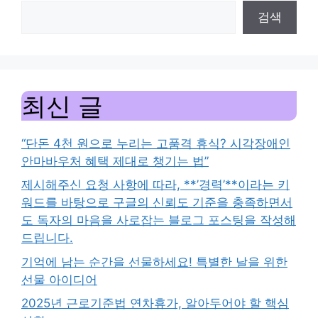
전
검색
골
만
드
는
최신 글
법
#
만
“단돈 4천 원으로 누리는 고품격 휴식? 시각장애인
두
안마바우처 혜택 제대로 챙기는 법”
전
제시해주신 요청 사항에 따라, **’경력’**이라는 키
골
워드를 바탕으로 구글의 신뢰도 기준을 충족하면서
칼
도 독자의 마음을 사로잡는 블로그 포스팅을 작성해
로
드립니다.
리
#
기억에 남는 순간을 선물하세요! 특별한 날을 위한
만
선물 아이디어
두
2025년 근로기준법 연차휴가, 알아두어야 할 핵심
전