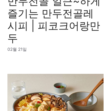
만두전골 얼큰~하게
즐기는 만두전골레
시피 | 피코크어랑만
두
02월 21일
목차
만두전골
맛있게 즐