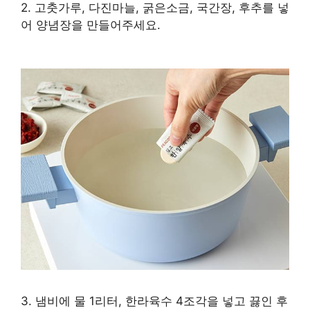
2. 고춧가루, 다진마늘, 굵은소금, 국간장, 후추를 넣
단
어 양념장을 만들어주세요.
복
제
를
금
지
합
니
다
3. 냄비에 물 1리터, 한라육수 4조각을 넣고 끓인 후