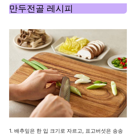
매
만두전골 레시피
콤
한
만
두
레
시
피
|
공
작
1. 배추잎은 한 ​​입 크기로 자르고, 표고버섯은 송송