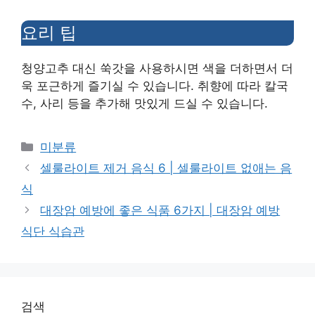
#
만
요리 팁
두
전
청양고추 대신 쑥갓을 사용하시면 색을 더하면서 더
골
욱 포근하게 즐기실 수 있습니다. 취향에 따라 칼국
레
수, 사리 등을 추가해 맛있게 드실 수 있습니다.
시
피
Categories
미분류
#
셀룰라이트 제거 음식 6 | 셀룰라이트 없애는 음
만
두
식
전
대장암 예방에 좋은 식품 6가지 | 대장암 예방
골
식단 식습관
맛
집
#
만
검색
두