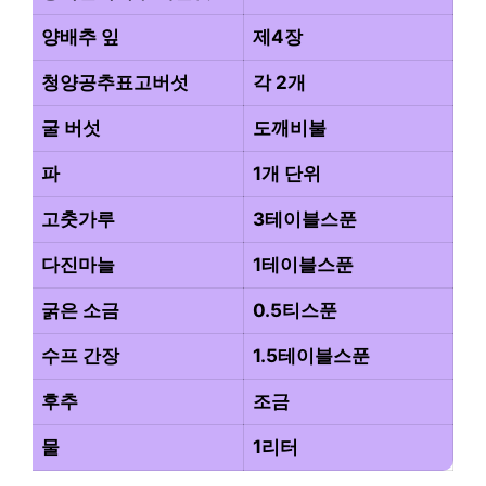
전
양배추 잎
제4장
골
청양공추표고버섯
각 2개
맛
굴 버섯
도깨비불
있
파
1개 단위
게
고춧가루
3테이블스푼
즐
다진마늘
1테이블스푼
길
굵은 소금
0.5티스푼
수
수프 간장
1.5테이블스푼
있
후추
조금
는
물
1리터