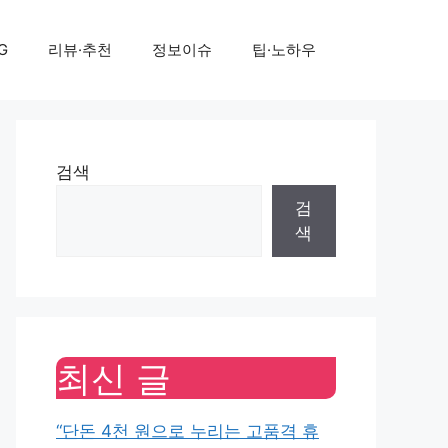
G
리뷰·추천
정보이슈
팁·노하우
검색
검
색
최신 글
“단돈 4천 원으로 누리는 고품격 휴