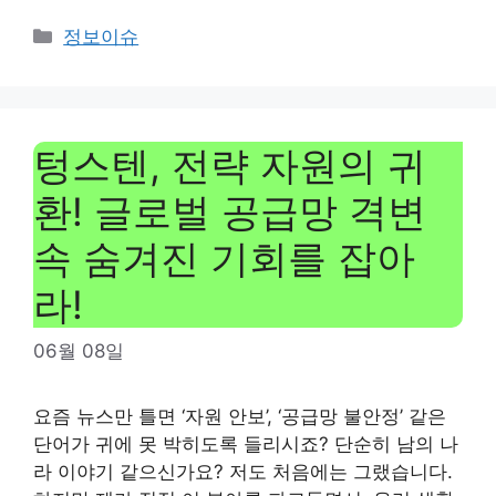
Categories
정보이슈
텅스텐, 전략 자원의 귀
환! 글로벌 공급망 격변
속 숨겨진 기회를 잡아
라!
06월 08일
요즘 뉴스만 틀면 ‘자원 안보’, ‘공급망 불안정’ 같은
단어가 귀에 못 박히도록 들리시죠? 단순히 남의 나
라 이야기 같으신가요? 저도 처음에는 그랬습니다.