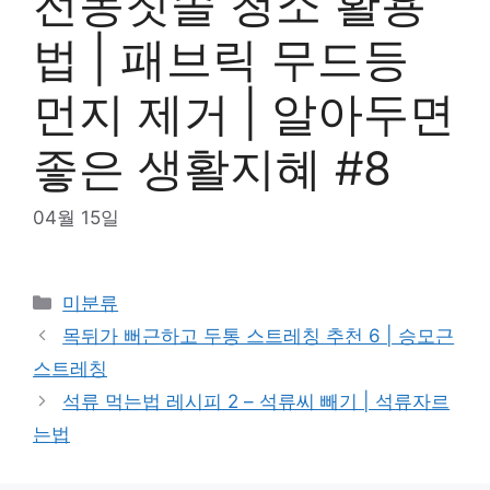
전동칫솔 청소 활용
법 | 패브릭 무드등
먼지 제거 | 알아두면
좋은 생활지혜 #8
04월 15일
Categories
미분류
목뒤가 뻐근하고 두통 스트레칭 추천 6 | 승모근
스트레칭
석류 먹는법 레시피 2 – 석류씨 빼기 | 석류자르
는법