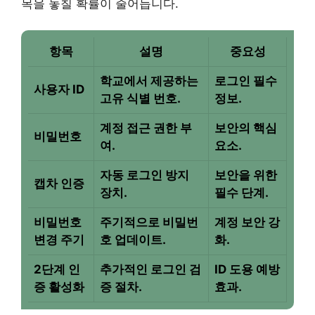
목을 놓칠 확률이 줄어듭니다.
항목
설명
중요성
학교에서 제공하는
로그인 필수
사용자 ID
고유 식별 번호.
정보.
계정 접근 권한 부
보안의 핵심
비밀번호
여.
요소.
자동 로그인 방지
보안을 위한
캡차 인증
장치.
필수 단계.
비밀번호
주기적으로 비밀번
계정 보안 강
변경 주기
호 업데이트.
화.
2단계 인
추가적인 로그인 검
ID 도용 예방
증 활성화
증 절차.
효과.