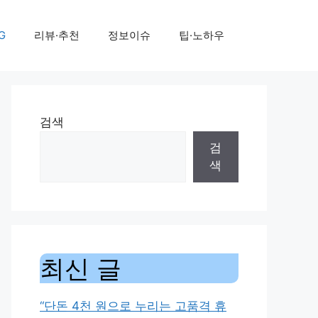
G
리뷰·추천
정보이슈
팁·노하우
검색
검
색
최신 글
“단돈 4천 원으로 누리는 고품격 휴