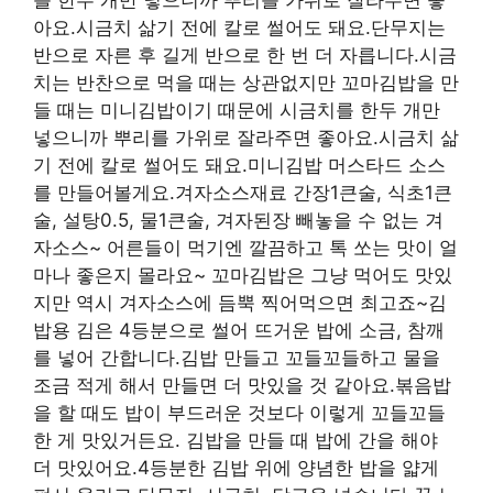
아요.시금치 삶기 전에 칼로 썰어도 돼요.단무지는
반으로 자른 후 길게 반으로 한 번 더 자릅니다.시금
치는 반찬으로 먹을 때는 상관없지만 꼬마김밥을 만
들 때는 미니김밥이기 때문에 시금치를 한두 개만
넣으니까 뿌리를 가위로 잘라주면 좋아요.시금치 삶
기 전에 칼로 썰어도 돼요.미니김밥 머스타드 소스
를 만들어볼게요.겨자소스재료 간장1큰술, 식초1큰
술, 설탕0.5, 물1큰술, 겨자된장 빼놓을 수 없는 겨
자소스~ 어른들이 먹기엔 깔끔하고 톡 쏘는 맛이 얼
마나 좋은지 몰라요~ 꼬마김밥은 그냥 먹어도 맛있
지만 역시 겨자소스에 듬뿍 찍어먹으면 최고죠~김
밥용 김은 4등분으로 썰어 뜨거운 밥에 소금, 참깨
를 넣어 간합니다.김밥 만들고 꼬들꼬들하고 물을
조금 적게 해서 만들면 더 맛있을 것 같아요.볶음밥
을 할 때도 밥이 부드러운 것보다 이렇게 꼬들꼬들
한 게 맛있거든요. 김밥을 만들 때 밥에 간을 해야
더 맛있어요.4등분한 김밥 위에 양념한 밥을 얇게