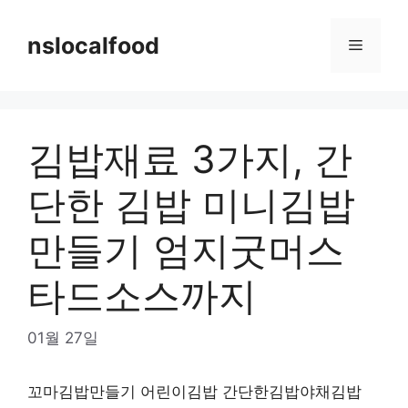
Skip
to
nslocalfood
Menu
content
김밥재료 3가지, 간
단한 김밥 미니김밥
만들기 엄지굿머스
타드소스까지
01월 27일
꼬마김밥만들기 어린이김밥 간단한김밥야채김밥