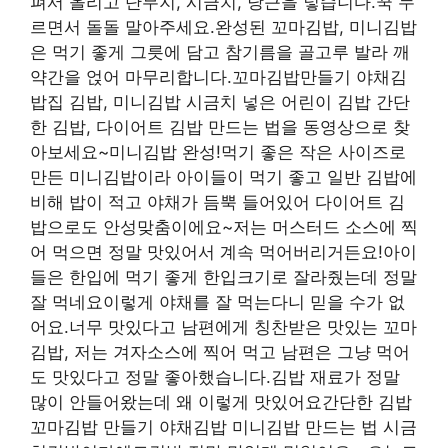
펴서 올리고 단무지, 시금치, 당근을 넣습니다.꾹 누
르면서 돌돌 말아주세요.완성된 꼬마김밥, 미니김밥
은 먹기 좋게 그릇에 담고 참기름을 골고루 발라 깨
약간을 얹어 마무리합니다.꼬마김밥만들기 야채김
밥집 김밥, 미니김밥 시금치 넣은 어린이 김밥 간단
한 김밥, 다이어트 김밥 만드는 법을 동영상으로 찾
아보세요~미니김밥 완성!먹기 좋은 작은 사이즈로
만든 미니김밥이라 아이들이 먹기 좋고 일반 김밥에
비해 밥이 적고 야채가 듬뿍 들어있어 다이어트 김
밥으로도 안성맞춤이에요~저는 머스터드 소스에 찍
어 먹으면 정말 맛있어서 계속 먹어버리거든요!아이
들은 한입에 먹기 좋게 한입크기로 잘라줬는데 정말
잘 먹네요이렇게 야채를 잘 먹는다니 믿을 수가 없
어요.너무 맛있다고 남편에게 칭찬받은 맛있는 꼬마
김밥, 저는 겨자소스에 찍어 먹고 남편은 그냥 먹어
도 맛있다고 정말 좋아했습니다.김밥 재료가 정말
많이 안들어왔는데 왜 이렇게 맛있어요간단한 김밥
꼬마김밥 만들기 야채김밥 미니김밥 만드는 법 시금