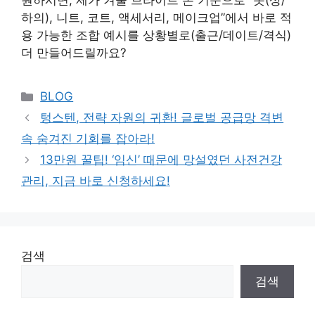
원하시면, 제가 겨울 브라이트 톤 기준으로 “옷(상/
하의), 니트, 코트, 액세서리, 메이크업”에서 바로 적
용 가능한 조합 예시를 상황별로(출근/데이트/격식)
더 만들어드릴까요?
Categories
BLOG
텅스텐, 전략 자원의 귀환! 글로벌 공급망 격변
속 숨겨진 기회를 잡아라!
13만원 꿀팁! ‘임신’ 때문에 망설였던 사전건강
관리, 지금 바로 신청하세요!
검색
검색