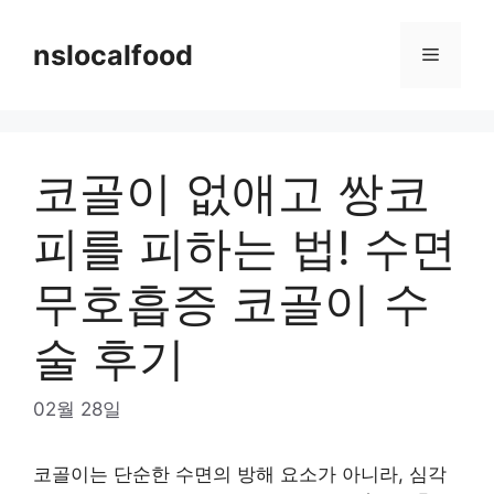
Skip
to
nslocalfood
Menu
content
코골이 없애고 쌍코
피를 피하는 법! 수면
무호흡증 코골이 수
술 후기
02월 28일
코골이는 단순한 수면의 방해 요소가 아니라, 심각