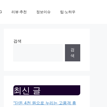
G
리뷰·추천
정보이슈
팁·노하우
검색
검
색
최신 글
“단돈 4천 원으로 누리는 고품격 휴