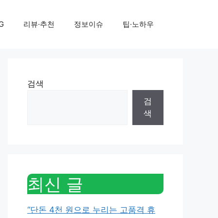
G
리뷰·추천
정보이슈
팁·노하우
검색
검
색
최신 글
“단돈 4천 원으로 누리는 고품격 휴