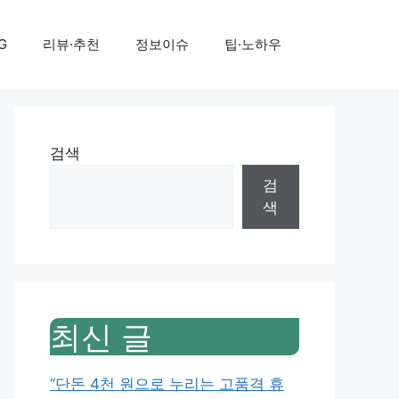
G
리뷰·추천
정보이슈
팁·노하우
검색
검
색
최신 글
“단돈 4천 원으로 누리는 고품격 휴