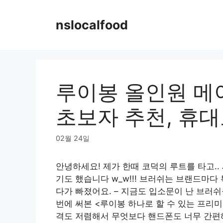
Skip
to
nslocalfood
content
루이봉 올인원 메
초보자 추천, 휴대
02월 24일
안녕하세요! 제가 한때 코덕의 루트를 타고.. 
기도 했습니다 w_w!!! 브러쉬는 브랜드마
다가 빠졌어요. – 지금도 입소문이 난 브러
번에 써본 <루이봉 하나로 할 수 있는 프리
격도 저렴해서 무엇보다 핸드폰도 너무 간편