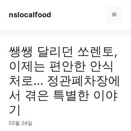
Skip
to
nslocalfood
Menu
content
쌩쌩 달리던 쏘렌토,
이제는 편안한 안식
처로… 정관폐차장에
서 겪은 특별한 이야
기
05월 24일