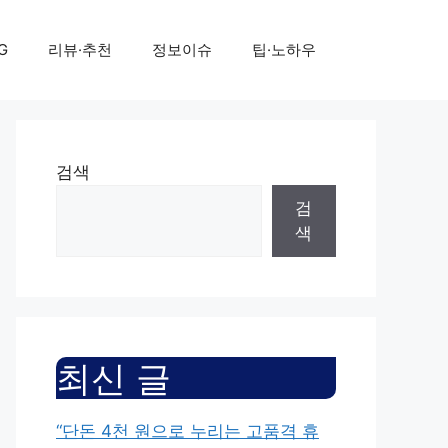
G
리뷰·추천
정보이슈
팁·노하우
검색
검
색
최신 글
“단돈 4천 원으로 누리는 고품격 휴