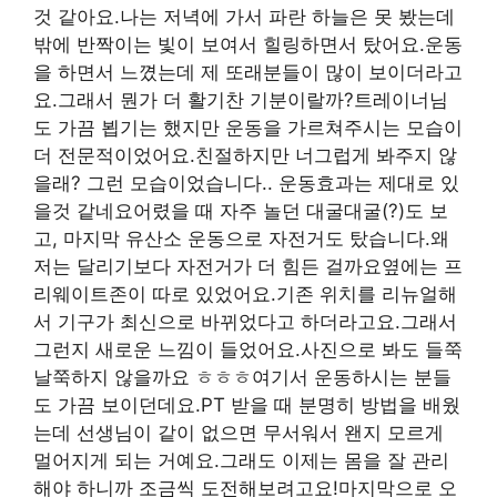
것 같아요.나는 저녁에 가서 파란 하늘은 못 봤는데
밖에 반짝이는 빛이 보여서 힐링하면서 탔어요.운동
을 하면서 느꼈는데 제 또래분들이 많이 보이더라고
요.그래서 뭔가 더 활기찬 기분이랄까?트레이너님
도 가끔 뵙기는 했지만 운동을 가르쳐주시는 모습이
더 전문적이었어요.친절하지만 너그럽게 봐주지 않
을래? 그런 모습이었습니다.. 운동효과는 제대로 있
을것 같네요어렸을 때 자주 놀던 대굴대굴(?)도 보
고, 마지막 유산소 운동으로 자전거도 탔습니다.왜
저는 달리기보다 자전거가 더 힘든 걸까요옆에는 프
리웨이트존이 따로 있었어요.기존 위치를 리뉴얼해
서 기구가 최신으로 바뀌었다고 하더라고요.그래서
그런지 새로운 느낌이 들었어요.사진으로 봐도 들쭉
날쭉하지 않을까요 ㅎㅎㅎ여기서 운동하시는 분들
도 가끔 보이던데요.PT 받을 때 분명히 방법을 배웠
는데 선생님이 같이 없으면 무서워서 왠지 모르게
멀어지게 되는 거예요.그래도 이제는 몸을 잘 관리
해야 하니까 조금씩 도전해보려고요!마지막으로 오