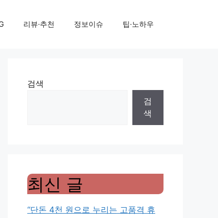
G
리뷰·추천
정보이슈
팁·노하우
검색
검
색
최신 글
“단돈 4천 원으로 누리는 고품격 휴