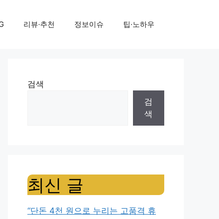
G
리뷰·추천
정보이슈
팁·노하우
검색
검
색
최신 글
“단돈 4천 원으로 누리는 고품격 휴