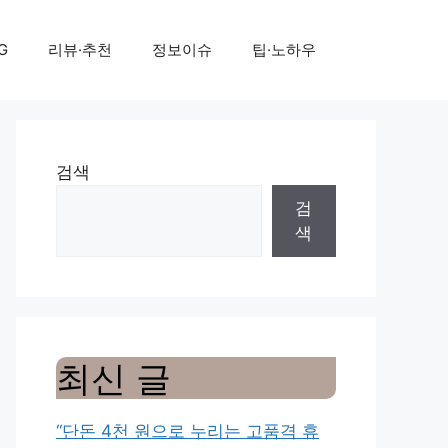
G
리뷰·추천
정보이슈
팁·노하우
검색
검
색
최신 글
“단돈 4천 원으로 누리는 고품격 휴