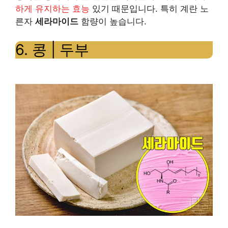
부
하게 유지하는 효능
있기 때문입니다. 특히 계란 노
장
른자
세라마이드
함량이 높습니다.
벽
6. 콩 | 두부
회
복
에
도
움
이
되
는
세
라
마
이
드
가
풍