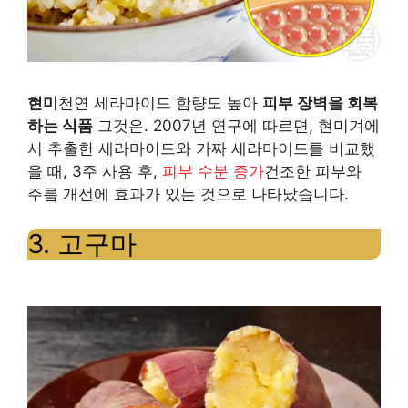
되
의
는
무
식
현미
천연 세라마이드 함량도 높아
피부 장벽을 회복
단
품
하는 식품
그것은. 2007년 연구에 따르면, 현미겨에
서 추출한 세라마이드와 가짜 세라마이드를 비교했
복
6
을 때, 3주 사용 후,
피부 수분 증가
건조한 피부와
주름 개선에 효과가 있는 것으로 나타났습니다.
제
가
3. 고구마
지
를
피
금
부
지
장
합
벽