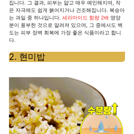
집니다. 그 결과, 피부는 얇고 매우 예민해지며, 작
은 자극에도 쉽게 붉어지거나 건조해집니다. 복숭아
피
는 과일 중 하나입니다.
세라마이드 함량 2배
영양
부
분이 풍부한 것으로 알려져 있으며, 그 중에서도 백
도는 피부 장벽 회복에 가장 좋은 식품이라고 합니
장
다.
벽
2. 현미밥
*
회
*
복
글
에
과
도
움
사
이
진