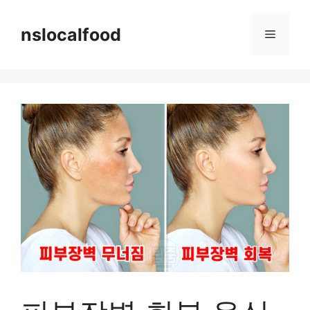
Skip
to
nslocalfood
Menu
content