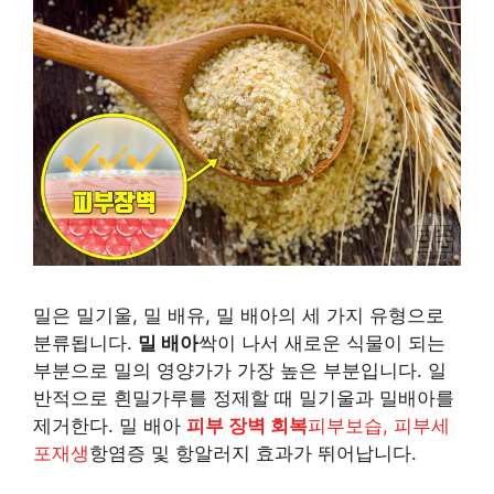
마
이
드
가
풍
부
한
밀은 밀기울, 밀 배유, 밀 배아의 세 가지 유형으로
식
분류됩니다.
밀 배아
싹이 나서 새로운 식물이 되는
품
부분으로 밀의 영양가가 가장 높은 부분입니다. 일
반적으로 흰밀가루를 정제할 때 밀기울과 밀배아를
제거한다. 밀 배아
피부 장벽 회복
피부보습, 피부세
포재생
항염증 및 항알러지 효과가 뛰어납니다.