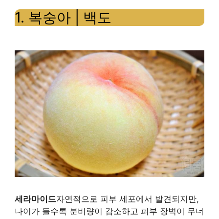
2.
1. 복숭아 | 백도
현
미
밥
3.
고
구
마
5.
달
걀
노
른
자
6.
콩
|
세라마이드
자연적으로 피부 세포에서 발견되지만,
두
나이가 들수록 분비량이 감소하고 피부 장벽이 무너
부