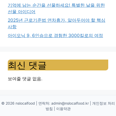
기억에 남는 순간을 선물하세요! 특별한 날을 위한
벽
선물 아이디어
강
화
2025년 근로기준법 연차휴가, 알아두어야 할 핵심
#
사항
피
아이오닉 9, 6인승으로 경험한 3000킬로의 여정
부
장
벽
강
최신 댓글
화
식
품
보여줄 댓글 없음.
#
건
성
피
© 2026 nslocalfood | 연락처:
admin@nslocalfood.kr
|
개인정보 처리
방침
|
이용약관
부
#