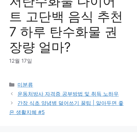
저탄수화물 다이어
트 고단백 음식 추천
7 하루 탄수화물 권
장량 얼마?
12월 17일
Categories
미분류
운동처방사 자격증 공부방법 및 취득 노하우
간장 식초 양념병 덜어쓰기 꿀팁 | 알아두면 좋
은 생활지혜 #5