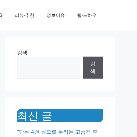
G
리뷰·추천
정보이슈
팁·노하우
검색
검
색
최신 글
“단돈 4천 원으로 누리는 고품격 휴