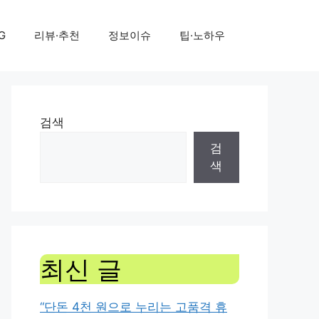
G
리뷰·추천
정보이슈
팁·노하우
검색
검
색
최신 글
“단돈 4천 원으로 누리는 고품격 휴