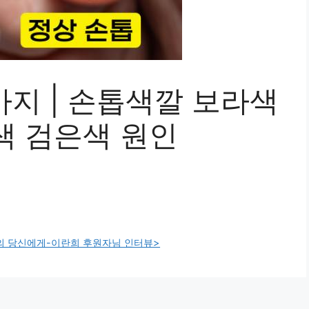
가지 | 손톱색깔 보라색
색 검은색 원인
늘의 당신에게-이란희 후원자님 인터뷰>