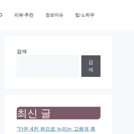
G
리뷰·추천
정보이슈
팁·노하우
검색
검
색
최신 글
“단돈 4천 원으로 누리는 고품격 휴